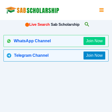
Skip
to
content
Search
⬤
Live Search
Sab Scholarship
WhatsApp Channel
Join Now
Telegram Channel
Join Now