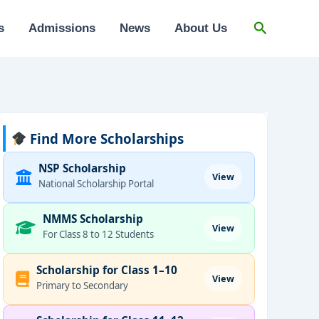
Search
s
Admissions
News
About Us
Find More Scholarships
NSP Scholarship
View
National Scholarship Portal
NMMS Scholarship
View
For Class 8 to 12 Students
Scholarship for Class 1–10
View
Primary to Secondary