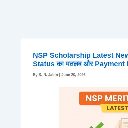
NSP Scholarship Latest New
Status का मतलब और Payment De
By
S. N. Jabin
|
June 20, 2026