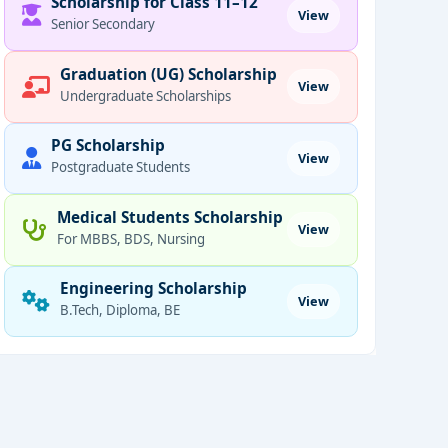
Scholarship for Class 11–12
View
Senior Secondary
Graduation (UG) Scholarship
View
Undergraduate Scholarships
PG Scholarship
View
Postgraduate Students
Medical Students Scholarship
View
For MBBS, BDS, Nursing
Engineering Scholarship
View
B.Tech, Diploma, BE