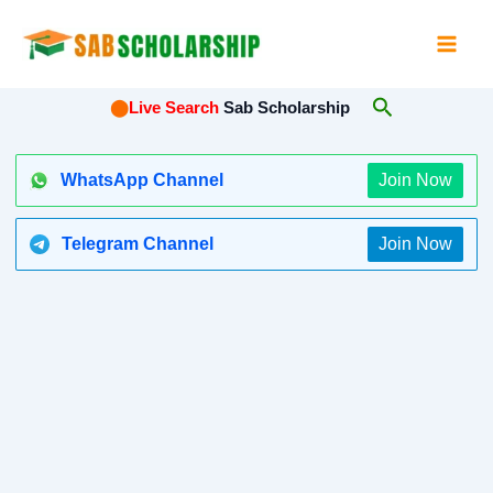
Skip
to
content
Search
⬤
Live Search
Sab Scholarship
WhatsApp Channel
Join Now
Telegram Channel
Join Now