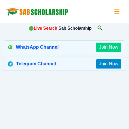
Skip
to
content
Search
⬤
Live Search
Sab Scholarship
WhatsApp Channel
Join Now
Telegram Channel
Join Now