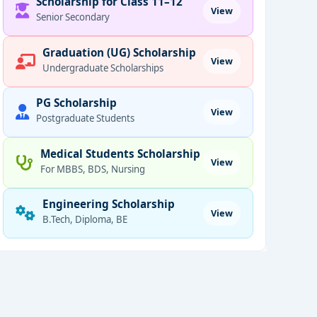
Scholarship for Class 11–12
View
Senior Secondary
Graduation (UG) Scholarship
View
Undergraduate Scholarships
PG Scholarship
View
Postgraduate Students
Medical Students Scholarship
View
For MBBS, BDS, Nursing
Engineering Scholarship
View
B.Tech, Diploma, BE