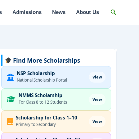
Search
s
Admissions
News
About Us
Find More Scholarships
NSP Scholarship
View
National Scholarship Portal
NMMS Scholarship
View
For Class 8 to 12 Students
Scholarship for Class 1–10
View
Primary to Secondary